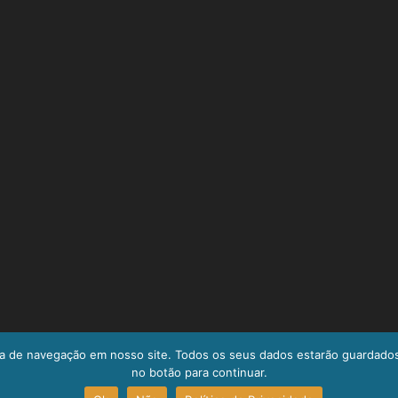
a de navegação em nosso site. Todos os seus dados estarão guardado
no botão para continuar.