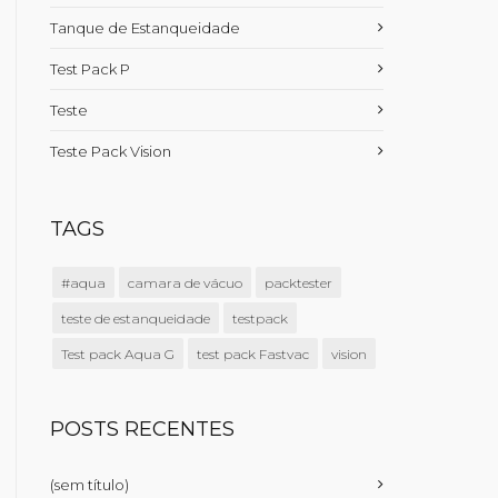
Tanque de Estanqueidade
Test Pack P
Teste
Teste Pack Vision
TAGS
#aqua
camara de vácuo
packtester
teste de estanqueidade
testpack
Test pack Aqua G
test pack Fastvac
vision
POSTS RECENTES
(sem título)